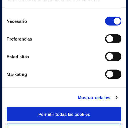
Contáctenos
Selección
Conoce al equipo
Necesario
de
consentimiento
Sobre Continia
Preferencias
Job
Encuentra un partner
Estadística
Marketing
Soluciones
Document Capture
Mostrar detalles
Document Output
Permitir todas las cookies
Expense Management