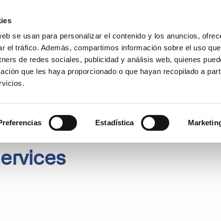
Encuentra un partner
Recursos
ies
web se usan para personalizar el contenido y los anuncios, ofrec
es
Casos de uso
Precios
¿
ar el tráfico. Además, compartimos información sobre el uso que
tners de redes sociales, publicidad y análisis web, quienes pue
ación que les haya proporcionado o que hayan recopilado a parti
vicios.
Preferencias
Estadística
Marketin
ervices