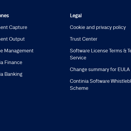
ones
Legal
ent Capture
Cookie and privacy policy
ent Output
Trust Center
se Management
Software License Terms & T
Service
ia Finance
Change summary for EULA
ia Banking
Continia Software Whistleb
Scheme