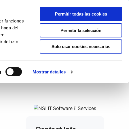
Partner login
Continia Learn
Spanish
Permitir todas las cookies
er funciones
Por qué Continia?
Get a free trial
 haga del
Permitir la selección
den
r del uso
Solo usar cookies necesarias
g
Mostrar detalles