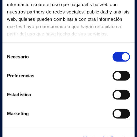
información sobre el uso que haga del sitio web con
nuestros partners de redes sociales, publicidad y análisis
web, quienes pueden combinarla con otra información
Soluciones
que les haya proporcionado o que hayan recopilado a
Document Capture
partir del uso que haya hecho de sus servicios.
Document Output
Selección
Necesario
Expense Management
de
consentimiento
Continia Finance
Preferencias
Continia Banking
Estadística
Legal
Marketing
Cookie and privacy policy
Trust Center