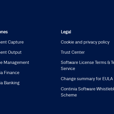
ones
Legal
ent Capture
Cookie and privacy policy
ent Output
Trust Center
se Management
Software License Terms & T
Service
ia Finance
Change summary for EULA
ia Banking
Continia Software Whistleb
Scheme