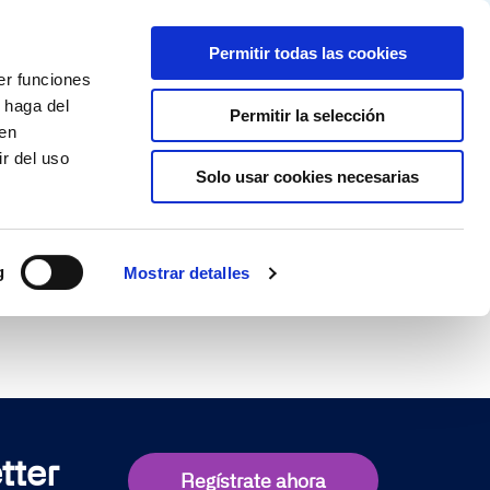
Partner login
Continia Learn
Spanish
Permitir todas las cookies
er funciones
Por qué Continia?
Get a free trial
 haga del
Permitir la selección
den
r del uso
Solo usar cookies necesarias
g
Mostrar detalles
tter
Regístrate ahora