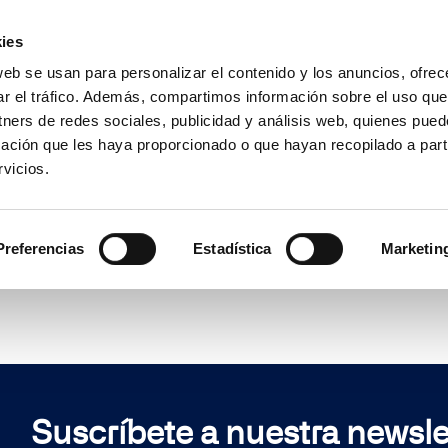
Encuentra un partner
Recursos
ies
web se usan para personalizar el contenido y los anuncios, ofrec
es
Casos de uso
Precios
¿
ar el tráfico. Además, compartimos información sobre el uso que
tners de redes sociales, publicidad y análisis web, quienes pue
ación que les haya proporcionado o que hayan recopilado a parti
vicios.
Could not fetch data
Preferencias
Estadística
Marketin
Suscríbete a nuestra newsle