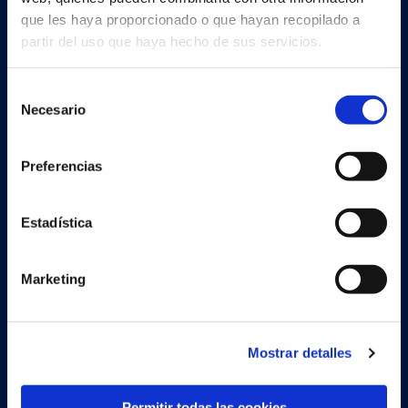
que les haya proporcionado o que hayan recopilado a
partir del uso que haya hecho de sus servicios.
Continia Software
Selección
Contáctenos
Necesario
de
consentimiento
Conoce al equipo
Preferencias
Sobre Continia
Job
Estadística
Encuentra un partner
Marketing
Soluciones
Mostrar detalles
Document Capture
Permitir todas las cookies