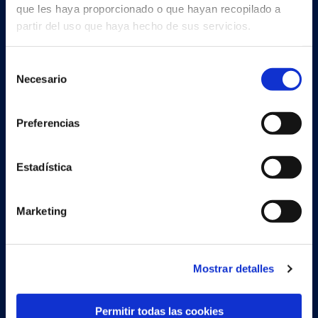
que les haya proporcionado o que hayan recopilado a
partir del uso que haya hecho de sus servicios.
Continia Software
Selección
Contáctenos
Necesario
de
Conoce al equipo
consentimiento
Preferencias
Sobre Continia
Job
Estadística
Encuentra un partner
Marketing
Soluciones
Mostrar detalles
Document Capture
Permitir todas las cookies