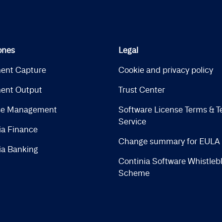
ones
Legal
ent Capture
Cookie and privacy policy
ent Output
Trust Center
se Management
Software License Terms & T
Service
ia Finance
Change summary for EULA
ia Banking
Continia Software Whistleb
Scheme