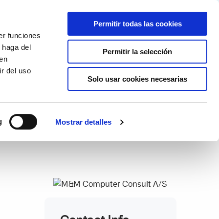
Partner login
Continia Learn
Spanish
Permitir todas las cookies
er funciones
Por qué Continia?
Get a free trial
 haga del
Permitir la selección
den
r del uso
Solo usar cookies necesarias
g
Mostrar detalles