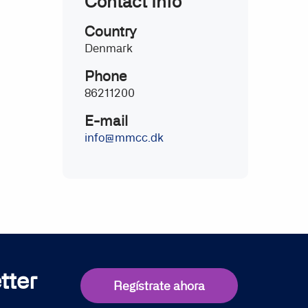
Contact Info
Country
Denmark
Phone
86211200
E-mail
info@mmcc.dk
tter
Regístrate ahora