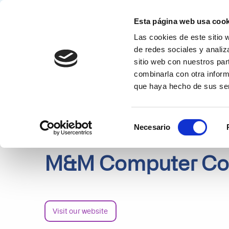
Esta página web usa cook
Las cookies de este sitio 
Solucion
de redes sociales y analiz
sitio web con nuestros par
PARTNERS
DETAILS
combinarla con otra inform
que haya hecho de sus ser
Selección
Necesario
de
consentimiento
M&M Computer Con
Visit our website