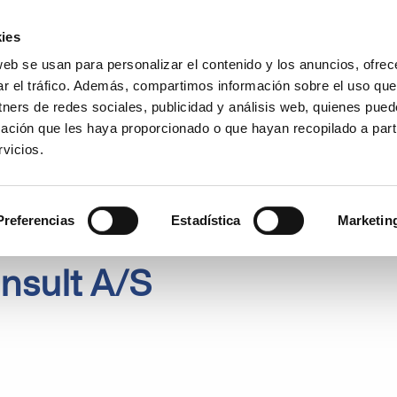
Encuentra un partner
Recursos
ies
web se usan para personalizar el contenido y los anuncios, ofrec
es
Casos de uso
Precios
¿
ar el tráfico. Además, compartimos información sobre el uso que
tners de redes sociales, publicidad y análisis web, quienes pue
ación que les haya proporcionado o que hayan recopilado a parti
vicios.
Preferencias
Estadística
Marketin
sult A/S