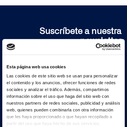
Suscríbete a nuestra
newsletter
Regístrate ahora
Esta página web usa cookies
Las cookies de este sitio web se usan para personalizar
el contenido y los anuncios, ofrecer funciones de redes
sociales y analizar el tráfico. Además, compartimos
información sobre el uso que haga del sitio web con
nuestros partners de redes sociales, publicidad y análisis
web, quienes pueden combinarla con otra información
Continia Software
que les haya proporcionado o que hayan recopilado a
partir del uso que haya hecho de sus servicios.