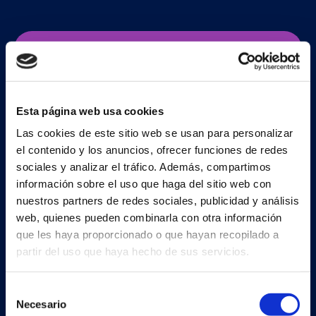
Regístrate ahora
Esta página web usa cookies
Las cookies de este sitio web se usan para personalizar
el contenido y los anuncios, ofrecer funciones de redes
sociales y analizar el tráfico. Además, compartimos
Continia Software
información sobre el uso que haga del sitio web con
nuestros partners de redes sociales, publicidad y análisis
Contáctenos
web, quienes pueden combinarla con otra información
Conoce al equipo
que les haya proporcionado o que hayan recopilado a
partir del uso que haya hecho de sus servicios.
Sobre Continia
Job
Selección
Necesario
de