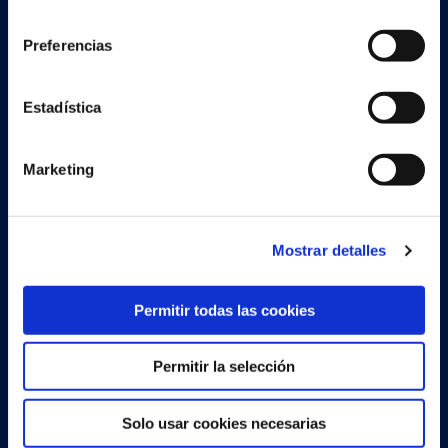
Encuentra un partner
consentimiento
Preferencias
Estadística
Soluciones
Document Capture
Marketing
Document Output
Expense Management
Mostrar detalles
Continia Finance
Permitir todas las cookies
Continia Banking
Permitir la selección
Legal
Cookie and privacy policy
Solo usar cookies necesarias