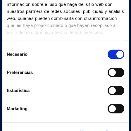
información sobre el uso que haga del sitio web con
nuestros partners de redes sociales, publicidad y análisis
web, quienes pueden combinarla con otra información
Soluciones
que les haya proporcionado o que hayan recopilado a
Document Capture
partir del uso que haya hecho de sus servicios.
Document Output
Selección
Necesario
Expense Management
de
consentimiento
Continia Finance
Preferencias
Continia Banking
Estadística
Legal
Marketing
Cookie and privacy policy
Trust Center