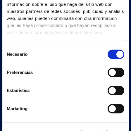
información sobre el uso que haga del sitio web con
nuestros partners de redes sociales, publicidad y análisis
web, quienes pueden combinarla con otra información
Soluciones
que les haya proporcionado o que hayan recopilado a
Document Capture
partir del uso que haya hecho de sus servicios.
Document Output
Selección
Necesario
Expense Management
de
consentimiento
Continia Finance
Preferencias
Continia Banking
Estadística
Legal
Marketing
Cookie and privacy policy
Trust Center