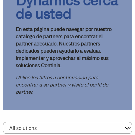
Dynamics cerca
de usted
En esta página puede navegar por nuestro
catálogo de partners para encontrar el
partner adecuado. Nuestros partners
dedicados pueden ayudarlo a evaluar,
implementar y aprovechar al máximo sus
soluciones Continia.
Utilice los filtros a continuación para
encontrar a su partner y visite el perfil de
partner.