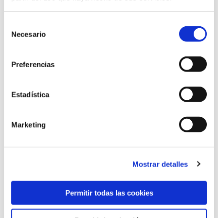
Selección
Necesario
de
Aptean Drink-IT BV
consentimiento
@ Belgium
Preferencias
Leer más
Estadística
Marketing
Mostrar detalles
NaviLogic ApS
@ Denmark
Permitir todas las cookies
Document Capture
OPplus
Document Output