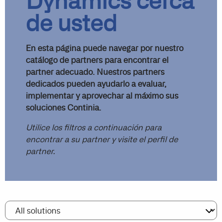
Dynamics cerca
de usted
En esta página puede navegar por nuestro
catálogo de partners para encontrar el
partner adecuado. Nuestros partners
dedicados pueden ayudarlo a evaluar,
implementar y aprovechar al máximo sus
soluciones Continia.
Utilice los filtros a continuación para
encontrar a su partner y visite el perfil de
partner.