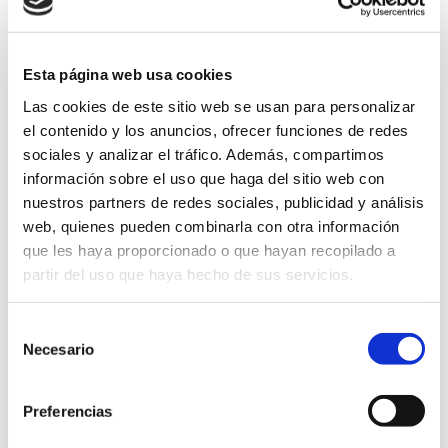
Leer más
Esta página web usa cookies
Las cookies de este sitio web se usan para personalizar
el contenido y los anuncios, ofrecer funciones de redes
sociales y analizar el tráfico. Además, compartimos
información sobre el uso que haga del sitio web con
Fujitsu New Zealand Limited
nuestros partners de redes sociales, publicidad y análisis
web, quienes pueden combinarla con otra información
@ New Zealand
que les haya proporcionado o que hayan recopilado a
Document Capture
partir del uso que haya hecho de sus servicios.
Leer más
Selección
Necesario
de
consentimiento
Preferencias