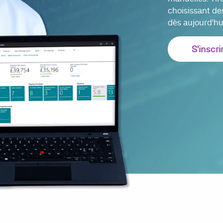
choisissant de
dès aujourd'hui
S'inscri