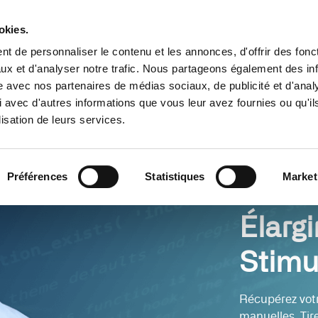
Trouver un partenaire
Ressources
okies.
t de personnaliser le contenu et les annonces, d'offrir des fonct
s
Cas d’usage
Tarifs
Pourquoi 
ux et d'analyser notre trafic. Nous partageons également des in
site avec nos partenaires de médias sociaux, de publicité et d'anal
 avec d'autres informations que vous leur avez fournies ou qu'il
lisation de leurs services.
Préférences
Statistiques
Market
Élargi
Stimul
Récupérez vot
manuelles. Tire