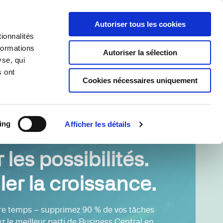
Partner login
Continia Learn
French
Autoriser tous les cookies
ionnalités
Continia ?
Obtenez un essai gratuit
formations
Autoriser la sélection
yse, qui
s ont
Cookies nécessaires uniquement
ing
Afficher les détails
r les possibilités.
er la croissance.
re temps – supprimez 90 % de vos tâches
z le meilleur parti de Business Central en