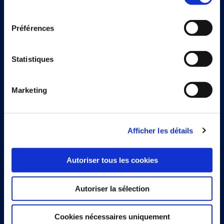
consentement
Trouver un partenaire
Préférences
Statistiques
Solutions
Document Capture
Marketing
Document Output
Expense Management
Afficher les détails
Continia Finance
Autoriser tous les cookies
Continia Banking
Autoriser la sélection
Juridique
Cookies nécessaires uniquement
Cookie and privacy policy