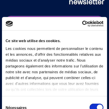
newsletter
Inscrivez-vous
Ce site web utilise des cookies.
Les cookies nous permettent de personnaliser le contenu
et les annonces, d'offrir des fonctionnalités relatives aux
médias sociaux et d'analyser notre trafic. Nous
partageons également des informations sur l'utilisation de
Continia Software
notre site avec nos partenaires de médias sociaux, de
Nous contacter
publicité et d'analyse, qui peuvent combiner celles-ci
avec d'autres informations que vous leur avez fournies
À propos de Continia
ou qu'ils ont collectées lors de votre utilisation de leurs
services.
Rencontrer l’équipe
Sélection
Jobs
Nécessaires
du