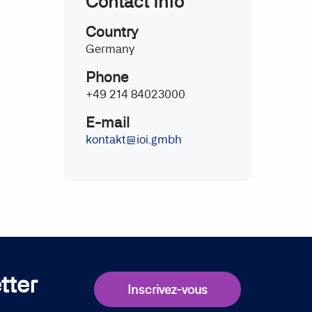
Contact Info
Country
Germany
Phone
+49 214 84023000
E-mail
kontakt@ioi.gmbh
tter
Inscrivez-vous