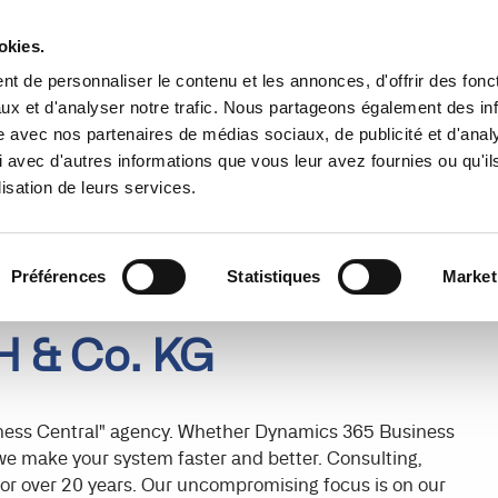
Trouver un partenaire
Ressources
okies.
t de personnaliser le contenu et les annonces, d'offrir des fonct
s
Cas d’usage
Tarifs
Pourquoi 
ux et d'analyser notre trafic. Nous partageons également des in
site avec nos partenaires de médias sociaux, de publicité et d'anal
 avec d'autres informations que vous leur avez fournies ou qu'il
lisation de leurs services.
Préférences
Statistiques
Market
H & Co. KG
usiness Central" agency. Whether Dynamics 365 Business
we make your system faster and better. Consulting,
or over 20 years. Our uncompromising focus is on our