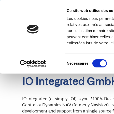
Ce site web utilise des co
Les cookies nous permetten
Solution
relatives aux médias socia
sur l'utilisation de notre 
PARTENAIRES
DETAILS
peuvent combiner celles-ci
collectées lors de votre uti
Sélection
Nécessaires
du
consentement
IO Integrated Gmb
IO Integrated (or simply: IOI) is your "100% B
Central or Dynamics NAV (formerly Navision) - 
development and support from a single source f