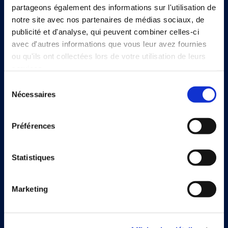
partageons également des informations sur l'utilisation de
notre site avec nos partenaires de médias sociaux, de
publicité et d'analyse, qui peuvent combiner celles-ci
Solutions
avec d'autres informations que vous leur avez fournies
Document Capture
ou qu'ils ont collectées lors de votre utilisation de leurs
services.
Document Output
Sélection
Nécessaires
Expense Management
du
consentement
Continia Finance
Préférences
Continia Banking
Statistiques
Juridique
Marketing
Cookie and privacy policy
Trust Center