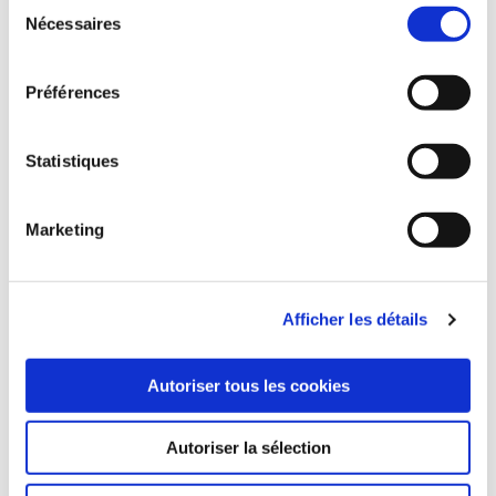
Sélection
@ Belgium
Nécessaires
du
consentement
Document Capture
Document Output
Préférences
Expense Management
Lire la suite
Statistiques
Marketing
Afficher les détails
Digmatix Poland sp. z o.o.
Autoriser tous les cookies
@ Poland
Document Capture
OPplus
Document Output
Autoriser la sélection
Payment Management
Expense Management