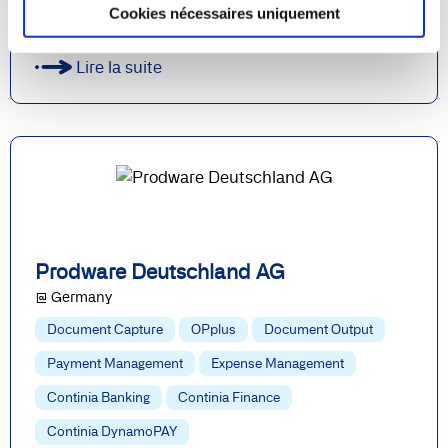
Cookies nécessaires uniquement
Continia Banking
Continia Finance
Lire la suite
Prodware Deutschland AG
@ Germany
Document Capture
OPplus
Document Output
Payment Management
Expense Management
Continia Banking
Continia Finance
Continia DynamoPAY