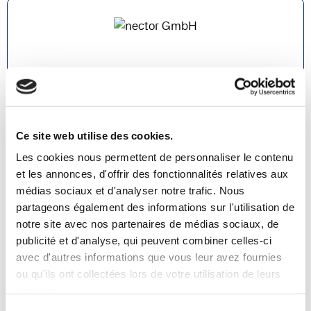
nector GmbH
@ Austria
OPplus
Continia Banking
Ce site web utilise des cookies.
Les cookies nous permettent de personnaliser le contenu
Lire la suite
et les annonces, d'offrir des fonctionnalités relatives aux
médias sociaux et d'analyser notre trafic. Nous
partageons également des informations sur l'utilisation de
notre site avec nos partenaires de médias sociaux, de
publicité et d'analyse, qui peuvent combiner celles-ci
avec d'autres informations que vous leur avez fournies
ou qu'ils ont collectées lors de votre utilisation de leurs
services.
ProFunctional