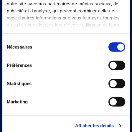
notre site avec nos partenaires de médias sociaux, de
publicité et d'analyse, qui peuvent combiner celles-ci
avec d'autres informations que vous leur avez fournies
ou qu'ils ont collectées lors de votre utilisation de leurs
services.
Sélection
Continia Software
Nécessaires
du
consentement
Nous contacter
Préférences
À propos de Continia
Rencontrer l’équipe
Statistiques
Jobs
Marketing
Trouver un partenaire
Afficher les détails