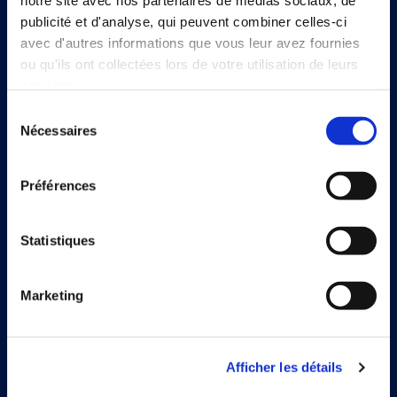
notre site avec nos partenaires de médias sociaux, de
publicité et d'analyse, qui peuvent combiner celles-ci
avec d'autres informations que vous leur avez fournies
ou qu'ils ont collectées lors de votre utilisation de leurs
services.
Sélection
Continia Software
Nécessaires
du
Nous contacter
consentement
Préférences
À propos de Continia
Rencontrer l’équipe
Statistiques
Jobs
Trouver un partenaire
Marketing
Afficher les détails
Solutions