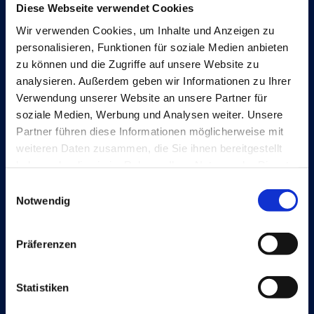
Diese Webseite verwendet Cookies
Wir verwenden Cookies, um Inhalte und Anzeigen zu
Lösungen
personalisieren, Funktionen für soziale Medien anbieten
Document Capture
zu können und die Zugriffe auf unsere Website zu
analysieren. Außerdem geben wir Informationen zu Ihrer
Document Output
Verwendung unserer Website an unsere Partner für
soziale Medien, Werbung und Analysen weiter. Unsere
Expense Management
Partner führen diese Informationen möglicherweise mit
Continia Finance
weiteren Daten zusammen, die Sie ihnen bereitgestellt
haben oder die sie im Rahmen Ihrer Nutzung der Dienste
Continia Banking
gesammelt haben.
Einwilligungsauswahl
OPplus
Notwendig
Präferenzen
Rechtliche Hinweise
Cookie and privacy policy
Statistiken
Trust Center