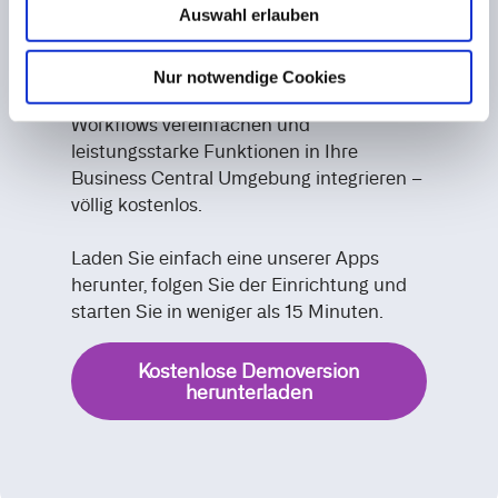
Auswahl erlauben
einer 30-tägigen kostenlosen
Demoversion direkt über den Microsoft
Marketplace. Entdecken Sie, wie unsere
Nur notwendige Cookies
Lösungen die Produktivität steigern,
Workflows vereinfachen und
leistungsstarke Funktionen in Ihre
Business Central Umgebung integrieren –
völlig kostenlos.
Laden Sie einfach eine unserer Apps
herunter, folgen Sie der Einrichtung und
starten Sie in weniger als 15 Minuten.
Kostenlose Demoversion
herunterladen