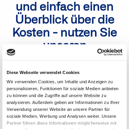
und einfach einen
Überblick über die
Kosten - nutzen Sie
unseren
Preiskalkulator!
Diese Webseite verwendet Cookies
Ermitteln Sie Ihren Preis in wenigen Schritten, ohne
Formulare, Anmeldung oder Kontaktdaten.
Wir verwenden Cookies, um Inhalte und Anzeigen zu
personalisieren, Funktionen für soziale Medien anbieten
Wählen Sie einfach die gewünschten Apps und Features
zu können und die Zugriffe auf unsere Website zu
aus, und der Rechner ermittelt die zu erwartenden
analysieren. Außerdem geben wir Informationen zu Ihrer
Kosten. Ohne Aufwand, ohne Verpflichtung –
Verwendung unserer Website an unsere Partner für
transparente Preisgestaltung auf Knopfdruck.
soziale Medien, Werbung und Analysen weiter. Unsere
Partner führen diese Informationen möglicherweise mit