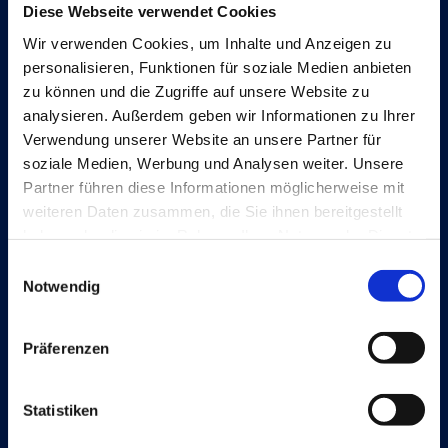
Diese Webseite verwendet Cookies
Wir verwenden Cookies, um Inhalte und Anzeigen zu
Lösungen
personalisieren, Funktionen für soziale Medien anbieten
Document Capture
zu können und die Zugriffe auf unsere Website zu
analysieren. Außerdem geben wir Informationen zu Ihrer
Document Output
Verwendung unserer Website an unsere Partner für
soziale Medien, Werbung und Analysen weiter. Unsere
Expense Management
Partner führen diese Informationen möglicherweise mit
Continia Finance
weiteren Daten zusammen, die Sie ihnen bereitgestellt
haben oder die sie im Rahmen Ihrer Nutzung der Dienste
Continia Banking
gesammelt haben.
Einwilligungsauswahl
OPplus
Notwendig
Präferenzen
Rechtliche Hinweise
Cookie and privacy policy
Statistiken
Trust Center