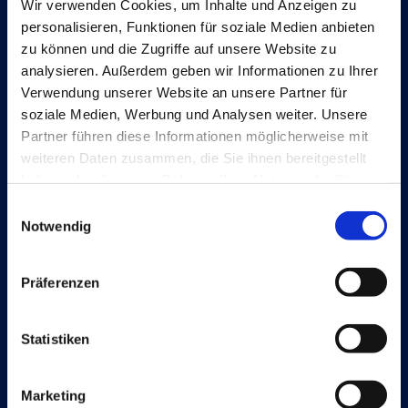
Wir verwenden Cookies, um Inhalte und Anzeigen zu
personalisieren, Funktionen für soziale Medien anbieten
zu können und die Zugriffe auf unsere Website zu
analysieren. Außerdem geben wir Informationen zu Ihrer
Verwendung unserer Website an unsere Partner für
Continia Software
soziale Medien, Werbung und Analysen weiter. Unsere
Kontakt
Partner führen diese Informationen möglicherweise mit
weiteren Daten zusammen, die Sie ihnen bereitgestellt
Meet the team
haben oder die sie im Rahmen Ihrer Nutzung der Dienste
gesammelt haben.
Über Continia
Einwilligungsauswahl
Notwendig
Karriere
Finden Sie einen Dynamics-Partner
Präferenzen
Statistiken
Lösungen
Marketing