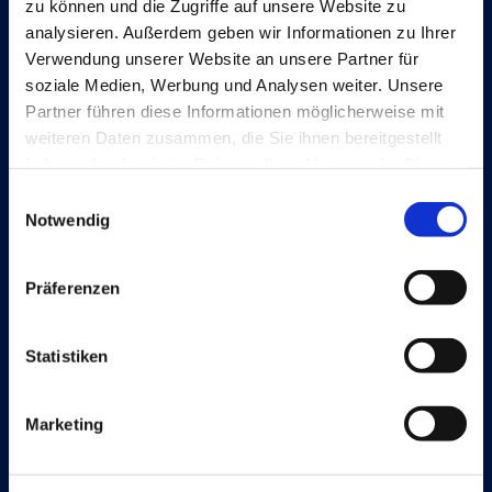
zu können und die Zugriffe auf unsere Website zu
Continia Software
analysieren. Außerdem geben wir Informationen zu Ihrer
Kontakt
Verwendung unserer Website an unsere Partner für
soziale Medien, Werbung und Analysen weiter. Unsere
Meet the team
Partner führen diese Informationen möglicherweise mit
weiteren Daten zusammen, die Sie ihnen bereitgestellt
Über Continia
haben oder die sie im Rahmen Ihrer Nutzung der Dienste
Karriere
gesammelt haben.
Einwilligungsauswahl
Notwendig
Finden Sie einen Dynamics-Partner
Präferenzen
Lösungen
Statistiken
Document Capture
Marketing
Document Output
Expense Management