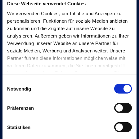
Diese Webseite verwendet Cookies
Wir verwenden Cookies, um Inhalte und Anzeigen zu
Lösungen
personalisieren, Funktionen für soziale Medien anbieten
Document Capture
zu können und die Zugriffe auf unsere Website zu
analysieren. Außerdem geben wir Informationen zu Ihrer
Document Output
Verwendung unserer Website an unsere Partner für
soziale Medien, Werbung und Analysen weiter. Unsere
Expense Management
Partner führen diese Informationen möglicherweise mit
Continia Finance
weiteren Daten zusammen, die Sie ihnen bereitgestellt
haben oder die sie im Rahmen Ihrer Nutzung der Dienste
Continia Banking
gesammelt haben.
Einwilligungsauswahl
OPplus
Notwendig
Präferenzen
Rechtliche Hinweise
Cookie and privacy policy
Statistiken
Trust Center