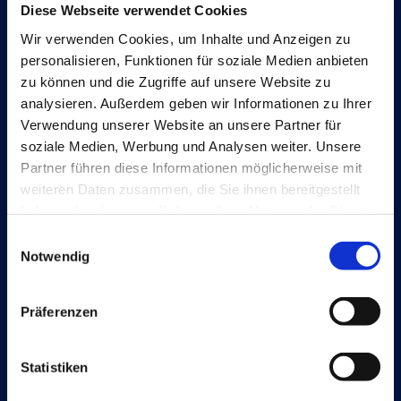
Diese Webseite verwendet Cookies
Wir verwenden Cookies, um Inhalte und Anzeigen zu
Lösungen
personalisieren, Funktionen für soziale Medien anbieten
Document Capture
zu können und die Zugriffe auf unsere Website zu
analysieren. Außerdem geben wir Informationen zu Ihrer
Document Output
Verwendung unserer Website an unsere Partner für
soziale Medien, Werbung und Analysen weiter. Unsere
Expense Management
Partner führen diese Informationen möglicherweise mit
Continia Finance
weiteren Daten zusammen, die Sie ihnen bereitgestellt
haben oder die sie im Rahmen Ihrer Nutzung der Dienste
Continia Banking
gesammelt haben.
Einwilligungsauswahl
OPplus
Notwendig
Präferenzen
Rechtliche Hinweise
Cookie and privacy policy
Statistiken
Trust Center