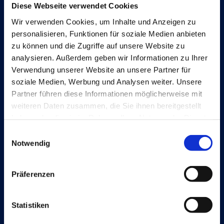
Diese Webseite verwendet Cookies
Wir verwenden Cookies, um Inhalte und Anzeigen zu
Lösungen
personalisieren, Funktionen für soziale Medien anbieten
Document Capture
zu können und die Zugriffe auf unsere Website zu
analysieren. Außerdem geben wir Informationen zu Ihrer
Document Output
Verwendung unserer Website an unsere Partner für
soziale Medien, Werbung und Analysen weiter. Unsere
Expense Management
Partner führen diese Informationen möglicherweise mit
Continia Finance
weiteren Daten zusammen, die Sie ihnen bereitgestellt
haben oder die sie im Rahmen Ihrer Nutzung der Dienste
Continia Banking
gesammelt haben.
Einwilligungsauswahl
OPplus
Notwendig
Präferenzen
Rechtliche Hinweise
Cookie and privacy policy
Statistiken
Trust Center