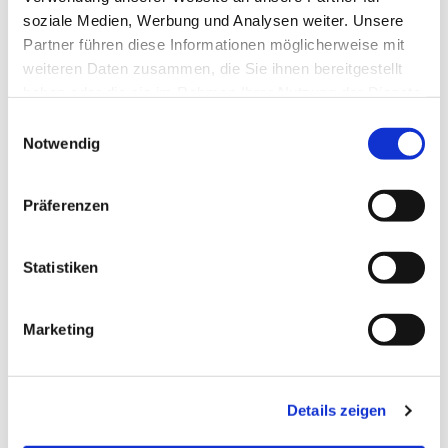
soziale Medien, Werbung und Analysen weiter. Unsere
Partner führen diese Informationen möglicherweise mit
Finclair GmbH
weiteren Daten zusammen, die Sie ihnen bereitgestellt
@ Germany
haben oder die sie im Rahmen Ihrer Nutzung der Dienste
gesammelt haben.
Erfahren Sie hier mehr
Einwilligungsauswahl
Notwendig
Präferenzen
Statistiken
Fynancy GmbH
Marketing
@ Germany
Document Capture
OPplus
Payment Management
Details zeigen
Expense Management
Continia Banking