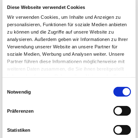
Document Capture
Document Output
Diese Webseite verwendet Cookies
Expense Management
Wir verwenden Cookies, um Inhalte und Anzeigen zu
personalisieren, Funktionen für soziale Medien anbieten
Erfahren Sie hier mehr
zu können und die Zugriffe auf unsere Website zu
analysieren. Außerdem geben wir Informationen zu Ihrer
Verwendung unserer Website an unsere Partner für
soziale Medien, Werbung und Analysen weiter. Unsere
Partner führen diese Informationen möglicherweise mit
weiteren Daten zusammen, die Sie ihnen bereitgestellt
haben oder die sie im Rahmen Ihrer Nutzung der Dienste
gesammelt haben.
Einwilligungsauswahl
Assyst Europe
Notwendig
@ Belgium
Document Capture
Document Output
Präferenzen
Erfahren Sie hier mehr
Statistiken