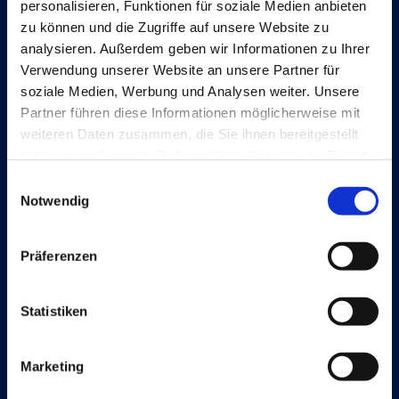
Document Output
personalisieren, Funktionen für soziale Medien anbieten
zu können und die Zugriffe auf unsere Website zu
Expense Management
analysieren. Außerdem geben wir Informationen zu Ihrer
Verwendung unserer Website an unsere Partner für
Continia Finance
soziale Medien, Werbung und Analysen weiter. Unsere
Continia Banking
Partner führen diese Informationen möglicherweise mit
weiteren Daten zusammen, die Sie ihnen bereitgestellt
OPplus
haben oder die sie im Rahmen Ihrer Nutzung der Dienste
gesammelt haben.
Einwilligungsauswahl
Notwendig
Rechtliche Hinweise
Cookie and privacy policy
Präferenzen
Trust Center
Impressum
Statistiken
Software License Terms & Terms of Service
Marketing
Change summary for EULA