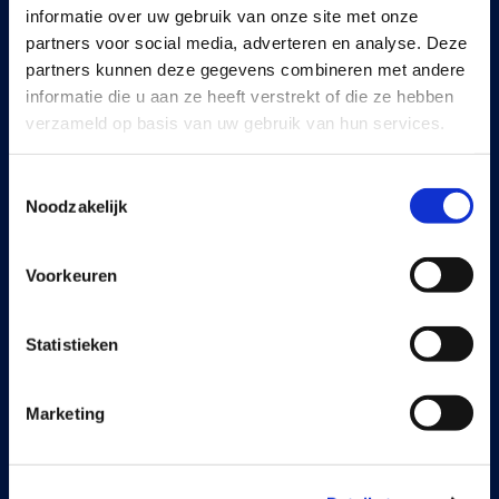
informatie over uw gebruik van onze site met onze
Document Output
partners voor social media, adverteren en analyse. Deze
partners kunnen deze gegevens combineren met andere
Expense Management
informatie die u aan ze heeft verstrekt of die ze hebben
Payment Management
verzameld op basis van uw gebruik van hun services.
Continia Finance
Toestemmingsselectie
Noodzakelijk
Continia Banking
Collection Management
Voorkeuren
OPplus
Statistieken
Legal
Marketing
Cookie and privacy policy
Trust Center