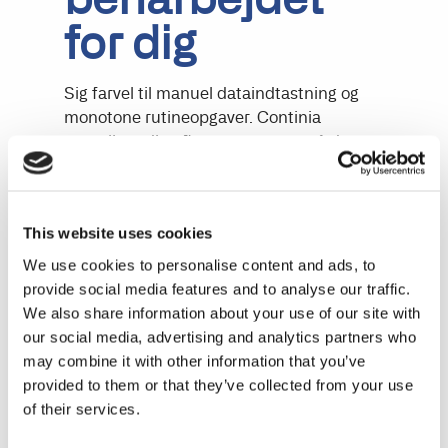
for dig
Sig farvel til manuel dataindtastning og
monotone rutineopgaver. Continia
strømliner dine finansprocesser, så du
sparer tid og penge, der kan bruges til
mere værdiskabende opgaver.
This website uses cookies
I mere end 30 år har vi specialiseret os i at
udvikle skalérbare add-on løsninger til
We use cookies to personalise content and ads, to
Microsoft Dynamics 365 Business Central.
provide social media features and to analyse our traffic.
Uanset om det gælder automatisering af
We also share information about your use of our site with
kreditorbogholderiet eller rapportering af
our social media, advertising and analytics partners who
CO2-emissioner, hjælper vi dig med at
may combine it with other information that you’ve
arbejde smartere og komme hjem til tiden.
provided to them or that they’ve collected from your use
of their services.
Hvorfor vælge Continia?