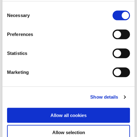
Fjern manuelle opgaver med
Consent
automatisering og AI
Necessary
Selection
Undgå fejl og få bedre
transaktionssikkerhed
Få skalérbare løsninger skræddersyet
Preferences
til din virksomheds vækst
Vær sikker på at overholde de seneste
Statistics
love og standarder
Marketing
Vores unikke tilgang: 100% indbygget i
Business Central
Implementering og oplæring i ny software
Show details
gør automatisering mere besværligt end
det behøver at være. Continias løsninger
Allow all cookies
er indbygget i Business Central, så du
slipper for at skulle sætte dig ind i nye
Allow selection
systemer. Vi tilføjer ganske enkelt udvidet