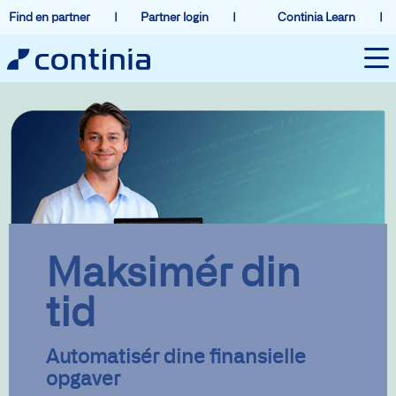
Find en partner
Partner login
Continia Learn
Maksimér din
tid
Automatisér dine finansielle
opgaver