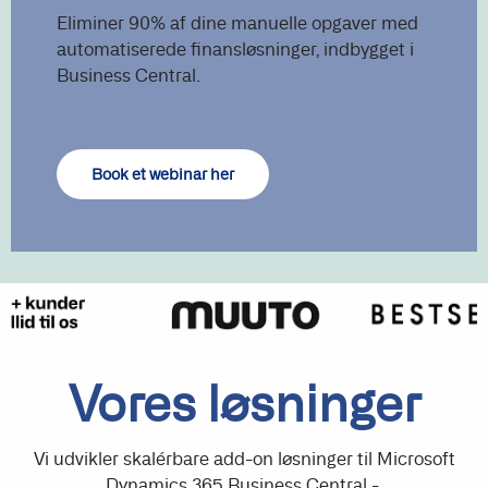
Eliminer 90% af dine manuelle opgaver med
automatiserede finansløsninger, indbygget i
Business Central.
Book et webinar her
Vores løsninger
Vi udvikler skalérbare add-on løsninger til Microsoft
Dynamics 365 Business Central -