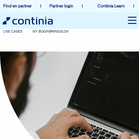
Find en partner
Partner login
Continia Learn
USE CASES
NY BOGFØRINGSLOV