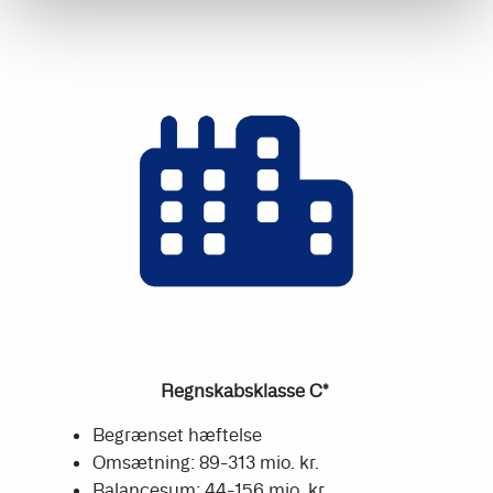
Regnskabsklasse C*
Begrænset hæftelse
Omsætning: 89-313 mio. kr.
Balancesum: 44-156 mio. kr.