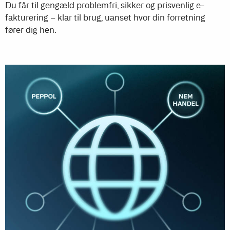
Du får til gengæld problemfri, sikker og prisvenlig e-
fakturering – klar til brug, uanset hvor din forretning
fører dig hen.