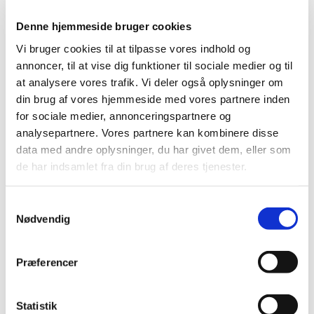
Derudover kan betalinger, afhængigt af indstillingerne i
Denne hjemmeside bruger cookies
den generelle godkendelseshåndtering samt
Vi bruger cookies til at tilpasse vores indhold og
indstillingerne for den enkelte betalingsgodkender,
annoncer, til at vise dig funktioner til sociale medier og til
godkendes på grundlag af det akkumulerede beløb i
at analysere vores trafik. Vi deler også oplysninger om
betalingsjournalen/linjen, procentdelen af beløbet i
din brug af vores hjemmeside med vores partnere inden
betalingsjournalen/linjen eller et opsat maksimalt beløb
for sociale medier, annonceringspartnere og
pr. betalingsjournal/linje eller leverandør/medarbejder.
analysepartnere. Vores partnere kan kombinere disse
data med andre oplysninger, du har givet dem, eller som
de har indsamlet fra din brug af deres tjenester.
Sådan prissættes Payment Approval:
Samtykkevalg
For Payment Management On-premises kræver modulet
Nødvendig
en individuel licens som et tillæg til basislicensen.
For Business Central Cloud på Marketplace er modulet
Præferencer
tilgængeligt som et separat featuremodul i Payment
Management. Bemærk at det generelle antal
transaktioner, der udgør den månedlige brugspris, også
Statistik