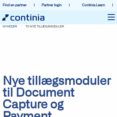
Find en partner
Partner login
Continia Learn
NYHEDER
TO NYE TILLÆGSMODULER
Nye tillægsmoduler
til Document
Capture og
Payment