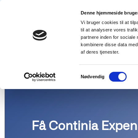
Denne hjemmeside bruger
Vi bruger cookies til at til
Løsninge
til at analysere vores tra
partnere inden for sociale
LØSNINGER
EXPENSE MANAGEMENT
CONTINIA EXPEN
kombinere disse data med a
af deres tjenester.
Samtykkevalg
Nødvendig
Få Continia Expen