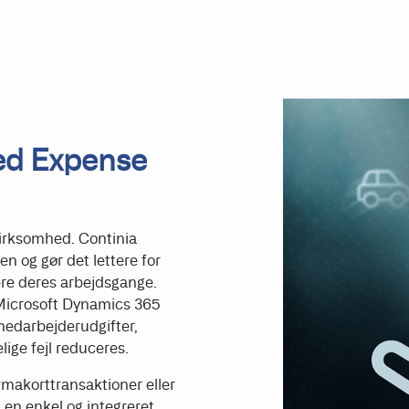
ed Expense
virksomhed. Continia
n og gør det lettere for
e deres arbejdsgange.
 Microsoft Dynamics 365
medarbejderudgifter,
ge fejl reduceres.
rmakorttransaktioner eller
 en enkel og integreret