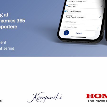
g af
ynamics 365
pportere
ment
tisering
a