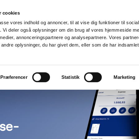
Find en partner
Ressourcer
 cookies
passe vores indhold og annoncer, til at vise dig funktioner til soci
r
Use cases
Priser
Hvorf
fik. Vi deler også oplysninger om din brug af vores hjemmeside m
 medier, annonceringspartnere og analysepartnere. Vores partne
SE APP
ndre oplysninger, du har givet dem, eller som de har indsamlet 
Præferencer
Statistik
Marketing
se-