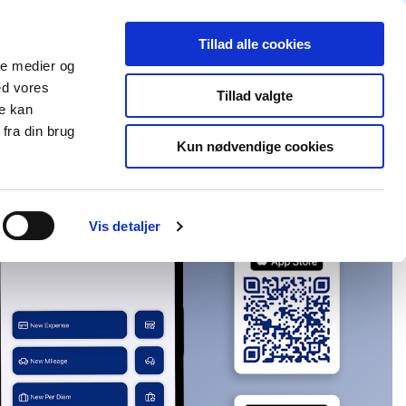
Partner login
Continia Learn
Danish
Tillad alle cookies
ale medier og
or Continia?
Få gratis prøveperiode
ed vores
Tillad valgte
re kan
fra din brug
Kun nødvendige cookies
Vis detaljer