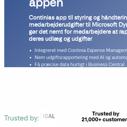
appen
Continias app til styring og håndterin
medarbejderudgifter til Microsoft D
gør det nemt for medarbejdere at ra
deres udlæg og udgifter
Integreret med Continia Expense Manage
Nem udgiftsrapportering med AI og automa
Få præcise data hurtigt i Business Central
Tilføj ubegrænset antal brugere uden ekstr
omkostninger
Trusted by: