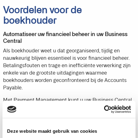
Voordelen voor de
boekhouder
Automatiseer uw financieel beheer in uw Business
Central
Als boekhouder weet u dat georganiseerd, tijdig en
nauwkeurig blijven essentieel is voor financieel beheer.
Betalingsfouten en trage en inefficiënte verwerking zijn
enkele van de grootste uitdagingen waarmee
boekhouders worden geconfronteerd bij de Accounts
Payable.
Met Payment Management kunt u uw Business Central
rechtstreeks verbinden met uw bank. U kunt
gemakkelijk toegang krijgen tot alle financiële gegevens,
inclusief een overzicht van de cashflow en het digitale
archief van eerdere betalingen.
Deze website maakt gebruik van cookies