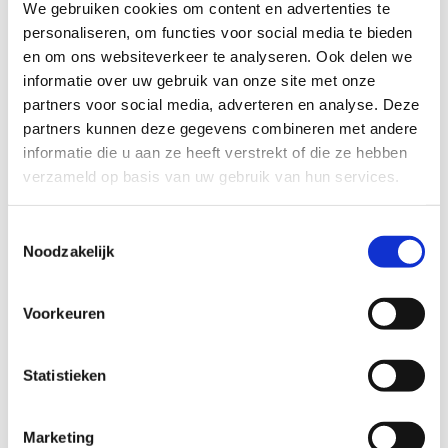
We gebruiken cookies om content en advertenties te
De voordelen zijn onder meer:
personaliseren, om functies voor social media te bieden
Minder fouten:
Gestroomlijnde gegevensinvoer zorgt
en om ons websiteverkeer te analyseren. Ook delen we
ervoor dat u tijd bespaart en het risico op afgewezen
informatie over uw gebruik van onze site met onze
en gemiste betalingen vermindert
partners voor social media, adverteren en analyse. Deze
Lagere kosten:
Vat uw betalingen samen aan één
partners kunnen deze gegevens combineren met andere
ontvanger om meerdere bankkosten te vermijden
informatie die u aan ze heeft verstrekt of die ze hebben
Snellere betalingen:
Handel al uw betalingen af vanuit
verzameld op basis van uw gebruik van hun services.
uw Business Central
Automatische reconciliatie:
Statement Intelligence
Toestemmingsselectie
concilieert automatisch accountoverzichten tijdens
Noodzakelijk
het importproces
Directe communicatie:
Verzend uw betalingen,
Voorkeuren
ontvang bankafschriften en statusupdates en
importeer uw bestanden automatisch veilig
Statistieken
Marketing