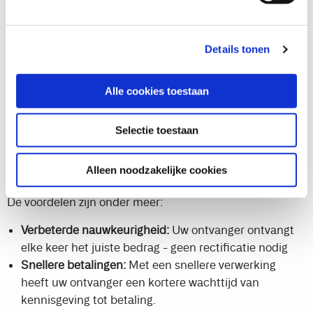
Voordelen voor de ontvanger
Details tonen
Behoud een goede relatie met uw ontvangers
U wilt een goede relatie onderhouden met de klanten,
leveranciers en werknemers van uw bedrijf. Om dit te
Alle cookies toestaan
doen, wilt u ervoor zorgen dat u geen essentiële
betalingen mist en uw ontvangers het juiste bedrag
Selectie toestaan
betalen. Met Payment Management kunt u ervoor
zorgen dat uw ontvangers tevreden zijn met snelle en
Alleen noodzakelijke cookies
betrouwbare betalingen.
De voordelen zijn onder meer:
Verbeterde nauwkeurigheid:
Uw ontvanger ontvangt
elke keer het juiste bedrag - geen rectificatie nodig
Snellere betalingen:
Met een snellere verwerking
heeft uw ontvanger een kortere wachttijd van
kennisgeving tot betaling.