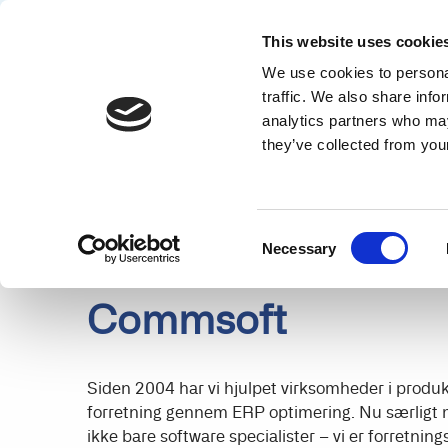
This website uses cookie
We use cookies to personal
Solution
traffic. We also share info
analytics partners who may
PARTNERS
DETAILS
they’ve collected from your
Consent
Necessary
Selection
Commsoft
Siden 2004 har vi hjulpet virksomheder i prod
forretning gennem ERP optimering. Nu særligt 
ikke bare software specialister – vi er forretnings