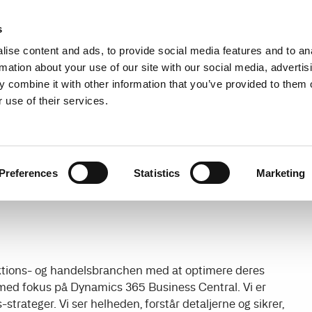
Find a partner
Resources
s
ise content and ads, to provide social media features and to an
s
Use cases
Pricing
rmation about your use of our site with our social media, advertis
 combine it with other information that you’ve provided to them o
 use of their services.
Preferences
Statistics
Marketing
uktions- og handelsbranchen med at optimere deres
med fokus på Dynamics 365 Business Central. Vi er
-strateger. Vi ser helheden, forstår detaljerne og sikrer,