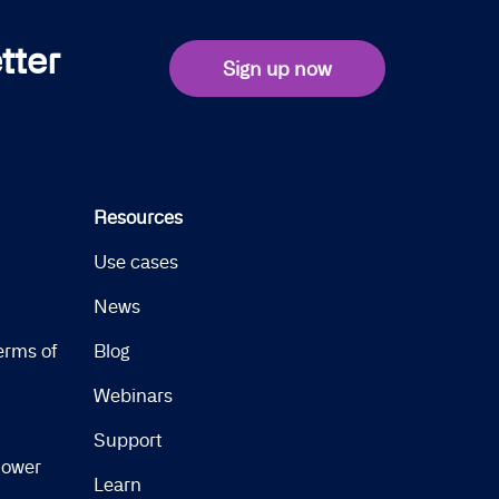
tter
Sign up now
Resources
Use cases
News
erms of
Blog
Webinars
Support
lower
Learn