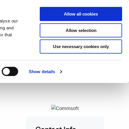
Partner login
Continia Learn
English
Allow all cookies
alyse our
Why Continia?
Get a free trial
ing and
Allow selection
r that
Use necessary cookies only
Show details